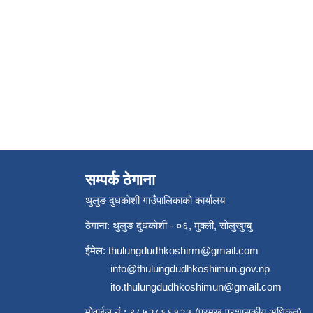
सम्पर्क ठेगाना
थुलुङ दुधकाेशी गाउँपालिकाको कार्यालय
ठेगाना: थुलुङ दुधकाेशी - ०६, मुक्ली, साेलुखुम्बु
ईमेल:
thulungdudhkoshirm@gmail.com
info@thulungdudhkoshimun.gov.np
ito.thulungdudhkoshimun@gmail.com
मोवाईल नं.: ९८५२८६६१२३ (प्रमुख प्रशासकीय अधिकृत)