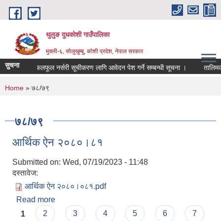
Skip to main content
थुलुङ दुधकोशी गाउँपालिका
मुक्ली-६, सोलुखुम्बु, कोशी प्रदेश, नेपाल सरकार
सुचना
निजि फलफूल नर्सरी सूचीकरण लागि आवेदन पेश गर्ने सम्बन्धी सूचना ।
तालिमको
You are here
Home
» ७८/७९
७८/७९
आर्थिक ऐन २०८०।८१
Submitted on:
Wed, 07/19/2023 - 11:48
दस्तावेज:
आर्थिक ऐन २०८०।०८१.pdf
Read more
about आर्थिक ऐन २०८०।८१
Pages
1
2
3
4
5
6
7