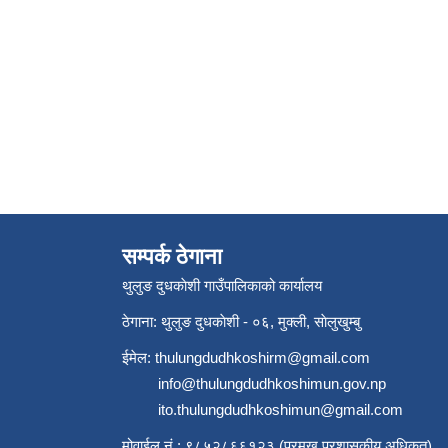
सम्पर्क ठेगाना
थुलुङ दुधकाेशी गाउँपालिकाको कार्यालय
ठेगाना: थुलुङ दुधकाेशी - ०६, मुक्ली, साेलुखुम्बु
ईमेल:
thulungdudhkoshirm@gmail.com
info@thulungdudhkoshimun.gov.np
ito.thulungdudhkoshimun@gmail.com
मोवाईल नं.: ९८५२८६६१२३ (प्रमुख प्रशासकीय अधिकृत)