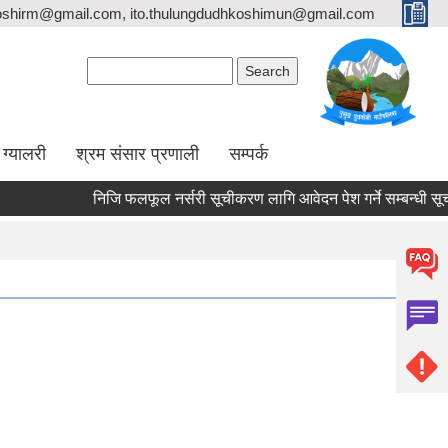
oshirm@gmail.com, ito.thulungdudhkoshimun@gmail.com
Search form
Search
ग्यालरी
श्रम संसार प्रणाली
सम्पर्क
निजि फलफूल नर्सरी सूचीकरण लागि आवेदन पेश गर्ने सम्बन्धी सू