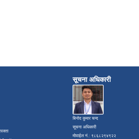
सूचना अधिकारी
बिनोद कुमार चन्द
सूचना अधिकारी
रवक्ता
मोवाईल नं.: ९८६८२९४९२२