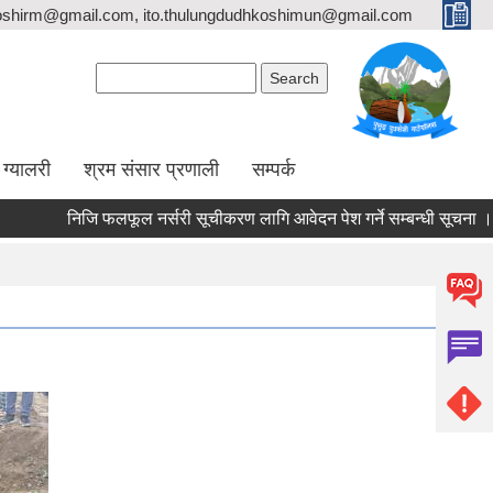
oshirm@gmail.com, ito.thulungdudhkoshimun@gmail.com
Search form
Search
ग्यालरी
श्रम संसार प्रणाली
सम्पर्क
निजि फलफूल नर्सरी सूचीकरण लागि आवेदन पेश गर्ने सम्बन्धी सूचना ।