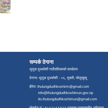
सम्पर्क ठेगाना
थुलुङ दुधकाेशी गाउँपालिकाको कार्यालय
ठेगाना: थुलुङ दुधकाेशी - ०६, मुक्ली, साेलुखुम्बु
ईमेल:
thulungdudhkoshirm@gmail.com
info@thulungdudhkoshimun.gov.np
ito.thulungdudhkoshimun@gmail.com
मोवाईल नं.: ९८५२८६६१२३ (प्रमुख प्रशासकीय अधिकृत)