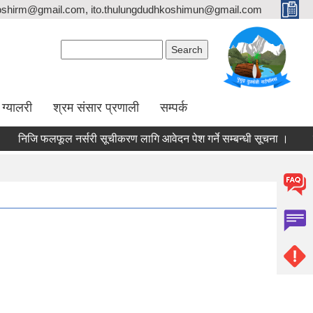
oshirm@gmail.com, ito.thulungdudhkoshimun@gmail.com
Search form
Search
ग्यालरी
श्रम संसार प्रणाली
सम्पर्क
निजि फलफूल नर्सरी सूचीकरण लागि आवेदन पेश गर्ने सम्बन्धी सूचना ।
ता