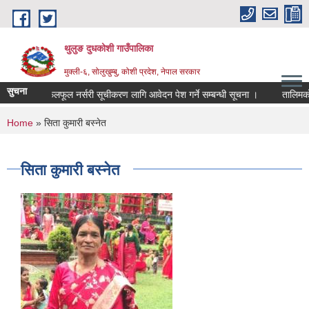
Skip to main content
थुलुङ दुधकोशी गाउँपालिका
मुक्ली-६, सोलुखुम्बु, कोशी प्रदेश, नेपाल सरकार
सुचना
निजि फलफूल नर्सरी सूचीकरण लागि आवेदन पेश गर्ने सम्बन्धी सूचना ।
तालिमको
You are here
Home
» सिता कुमारी बस्‍नेत
सिता कुमारी बस्‍नेत