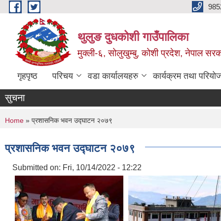
Skip to main content
985
थुलुङ दुधकोशी गाउँपालिका
मुक्ली-६, सोलुखुम्बु, कोशी प्रदेश, नेपाल सर
गृहपृष्ठ
परिचय
वडा कार्यालयहरु
कार्यक्रम तथा परियो
सुचना
You are here
Home
» प्रशासनिक भवन उद्घाटन २०७९
प्रशासनिक भवन उद्घाटन २०७९
Submitted on:
Fri, 10/14/2022 - 12:22