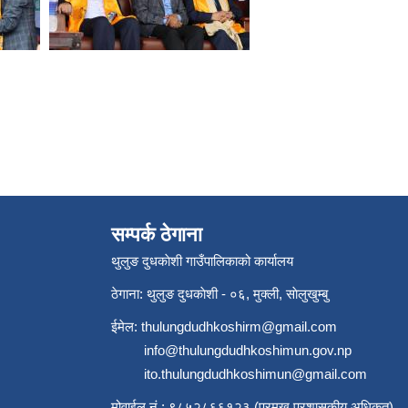
सम्पर्क ठेगाना
थुलुङ दुधकाेशी गाउँपालिकाको कार्यालय
ठेगाना: थुलुङ दुधकाेशी - ०६, मुक्ली, साेलुखुम्बु
ईमेल:
thulungdudhkoshirm@gmail.com
info@thulungdudhkoshimun.gov.np
ito.thulungdudhkoshimun@gmail.com
मोवाईल नं.: ९८५२८६६१२३ (प्रमुख प्रशासकीय अधिकृत)