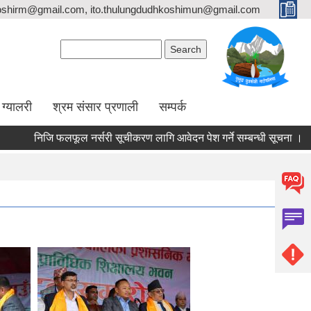
oshirm@gmail.com, ito.thulungdudhkoshimun@gmail.com
Search form
Search
ग्यालरी
श्रम संसार प्रणाली
सम्पर्क
निजि फलफूल नर्सरी सूचीकरण लागि आवेदन पेश गर्ने सम्बन्धी सूचना ।