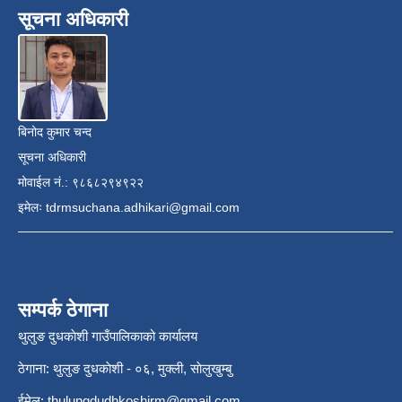
सूचना अधिकारी
बिनोद कुमार चन्द
सूचना अधिकारी
मोवाईल नं.: ९८६८२९४९२२
इमेलः
tdrmsuchana.adhikari@gmail.com
सम्पर्क ठेगाना
थुलुङ दुधकाेशी गाउँपालिकाको कार्यालय
ठेगाना: थुलुङ दुधकाेशी - ०६, मुक्ली, साेलुखुम्बु
ईमेल:
thulungdudhkoshirm@gmail.com