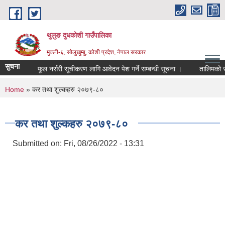
Skip to main content
थुलुङ दुधकोशी गाउँपालिका
मुक्ली-६, सोलुखुम्बु, कोशी प्रदेश, नेपाल सरकार
सुचना
निजि फलफूल नर्सरी सूचीकरण लागि आवेदन पेश गर्ने सम्बन्धी सूचना ।
तालिमको सह
You are here
Home
» कर तथा शुल्कहरु २०७९-८०
कर तथा शुल्कहरु २०७९-८०
Submitted on:
Fri, 08/26/2022 - 13:31