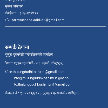
सूचना अधिकारी
मोवाईल नं.: ९८६८२९४९२२
इमेलः
tdrmsuchana.adhikari@gmail.com
सम्पर्क ठेगाना
थुलुङ दुधकाेशी गाउँपालिकाको कार्यालय
ठेगाना: थुलुङ दुधकाेशी - ०६, मुक्ली, साेलुखुम्बु
ईमेल:
thulungdudhkoshirm@gmail.com
info@thulungdudhkoshimun.gov.np
ito.thulungdudhkoshimun@gmail.com
मोवाईल नं.: ९८५२८६६१२३ (प्रमुख प्रशासकीय अधिकृत)