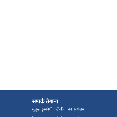
सम्पर्क ठेगाना
थुलुङ दुधकाेशी गाउँपालिकाको कार्यालय