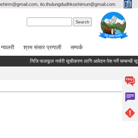
oshirm@gmail.com, ito.thulungdudhkoshimun@gmail.com
Search form
Search
ग्यालरी
श्रम संसार प्रणाली
सम्पर्क
निजि फलफूल नर्सरी सूचीकरण लागि आवेदन पेश गर्ने सम्बन्धी सू