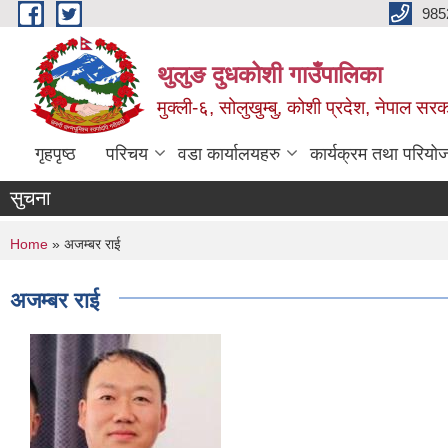
Skip to main content
985
थुलुङ दुधकोशी गाउँपालिका
मुक्ली-६, सोलुखुम्बु, कोशी प्रदेश, नेपाल सर
गृहपृष्ठ
परिचय
वडा कार्यालयहरु
कार्यक्रम तथा परियो
सुचना
You are here
Home
» अजम्बर राई
अजम्बर राई